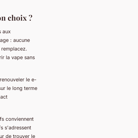
on choix ?
s aux
sage : aucune
s remplacez.
ir la vape sans
renouveler le e-
sur le long terme
pact
fs conviennent
fs s'adressent
r de trouver le