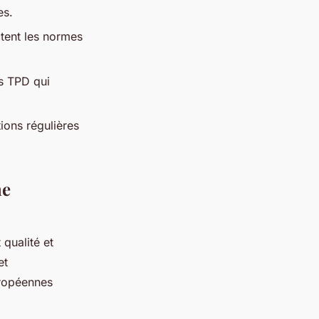
es.
ctent les normes
ns TPD qui
ions régulières
me
 qualité et
et
uropéennes