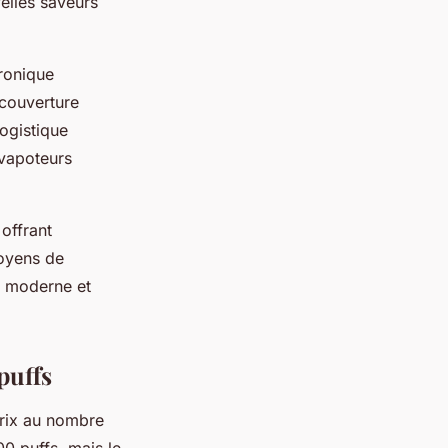
elles saveurs
tronique
couverture
logistique
 vapoteurs
offrant
moyens de
t moderne et
puffs
rix au nombre
0 puffs, mais le