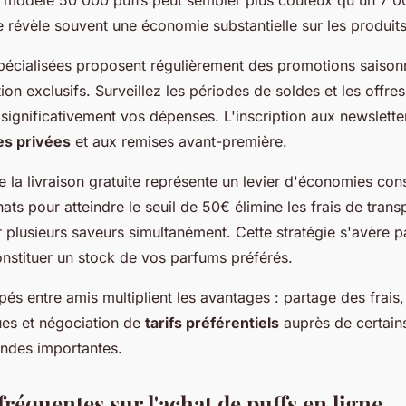
 révèle souvent une économie substantielle sur les produits
pécialisées proposent régulièrement des promotions saisonn
on exclusifs. Surveillez les périodes de soldes et les offres
 significativement vos dépenses. L'inscription aux newslett
es privées
et aux remises avant-première.
e la livraison gratuite représente un levier d'économies con
ts pour atteindre le seuil de 50€ élimine les frais de trans
 plusieurs saveurs simultanément. Cette stratégie s'avère p
onstituer un stock de vos parfums préférés.
és entre amis multiplient les avantages : partage des frais
es et négociation de
tarifs préférentiels
auprès de certain
ndes importantes.
réquentes sur l'achat de puffs en ligne