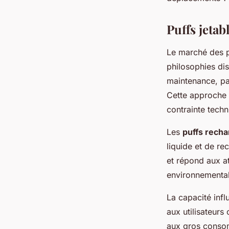
Diego
•
16 décembre 2025
•
7 min de lecture
Puffs jetab
Le marché des p
philosophies dis
maintenance, pa
Cette approche 
contrainte techn
Les
puffs rech
liquide et de re
et répond aux at
environnemental
La capacité inf
aux utilisateurs
aux gros consom