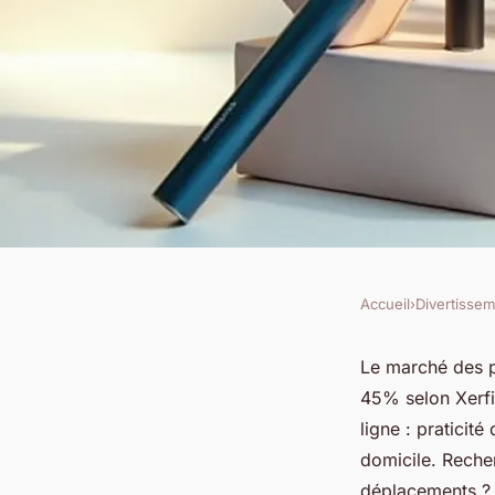
Accueil
›
Divertisse
DIVERTISSEMENT
Découvrez les puffs
Le marché des p
45% selon Xerfi
jetables en ligne !
ligne : praticit
domicile. Reche
déplacements ?