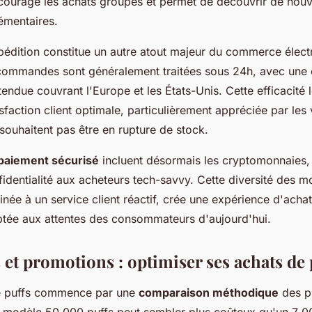
ourage les achats groupés et permet de découvrir de nouv
émentaires.
xpédition constitue un autre atout majeur du commerce élec
 commandes sont généralement traitées sous 24h, avec une 
ndue couvrant l'Europe et les États-Unis. Cette efficacité 
isfaction client optimale, particulièrement appréciée par les
 souhaitent pas être en rupture de stock.
 paiement sécurisé
incluent désormais les cryptomonnaies, 
onfidentialité aux acheteurs tech-savvy. Cette diversité des 
née à un service client réactif, crée une expérience d'acha
ptée aux attentes des consommateurs d'aujourd'hui.
et promotions : optimiser ses achats de 
de puffs commence par une
comparaison méthodique
des p
 modèle 50 000 puffs peut sembler plus coûteux qu'un 7 00