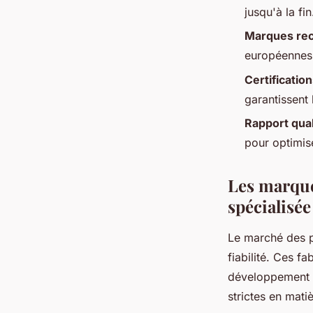
jusqu'à la fi
Marques re
européennes e
Certificatio
garantissent
Rapport qual
pour optimis
Les marque
spécialisée
Le marché des p
fiabilité. Ces f
développement p
strictes en mati