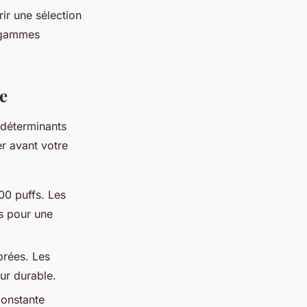
ir une sélection
 gammes
ne
 déterminants
r avant votre
00 puffs. Les
s pour une
brées. Les
eur durable.
constante