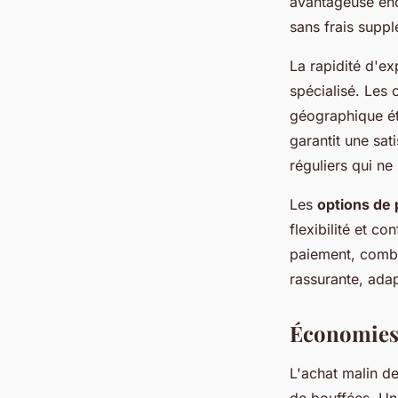
avantageuse enc
sans frais suppl
La rapidité d'e
spécialisé. Les
géographique éte
garantit une sat
réguliers qui ne
Les
options de
flexibilité et c
paiement, combi
rassurante, ada
Économies 
L'achat malin 
de bouffées. Un