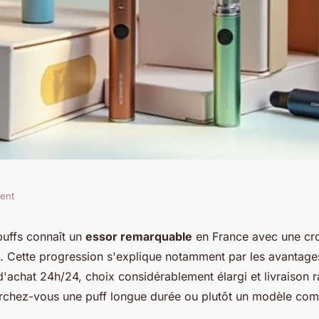
ment
 rechargeables et
uffs connaît un
essor remarquable
en France avec une cr
. Cette progression s'explique notamment par les avantages
é d'achat 24h/24, choix considérablement élargi et livraison 
rchez-vous une puff longue durée ou plutôt un modèle co