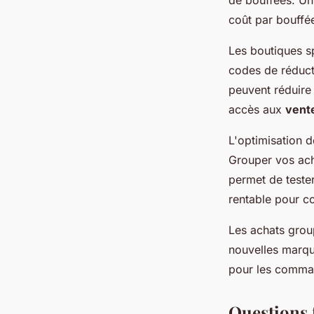
coût par bouffée
Les boutiques s
codes de réducti
peuvent réduire
accès aux
vent
L'optimisation d
Grouper vos acha
permet de tester
rentable pour c
Les achats group
nouvelles marqu
pour les comma
Questions f