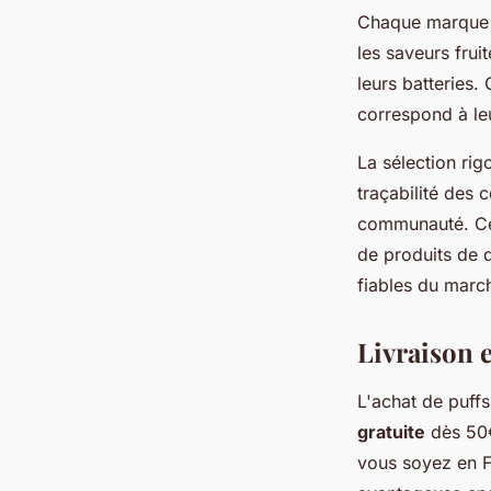
Chaque marque
les saveurs frui
leurs batteries.
correspond à le
La sélection rig
traçabilité des 
communauté. C
de produits de q
fiables du marc
Livraison e
L'achat de puff
gratuite
dès 50€
vous soyez en Fr