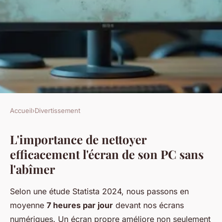
Accueil
›
Divertissement
DIVERTISSEMENT
L'importance de nettoyer
Comment nettoyer l'écran de
efficacement l'écran de son PC sans
votre pc sans traces ?
l'abîmer
Claude
•
08/07/2026 07:00
•
8 min de lecture
Selon une étude Statista 2024, nous passons en
moyenne
7 heures par jour
devant nos écrans
numériques. Un écran propre améliore non seulement